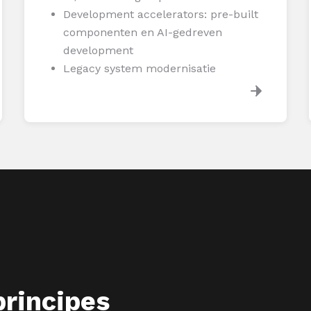
Development accelerators: pre-built
componenten en AI-gedreven
development
Legacy system modernisatie
principes