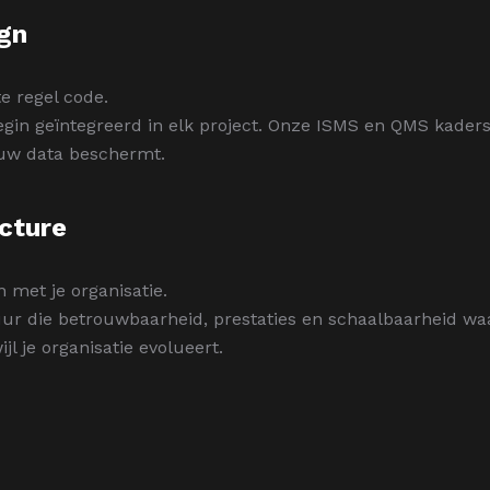
ign
te regel code.
 begin geïntegreerd in elk project. Onze ISMS en QMS kade
jouw data beschermt.
ecture
met je organisatie.
r die betrouwbaarheid, prestaties en schaalbaarheid waar
ijl je organisatie evolueert.