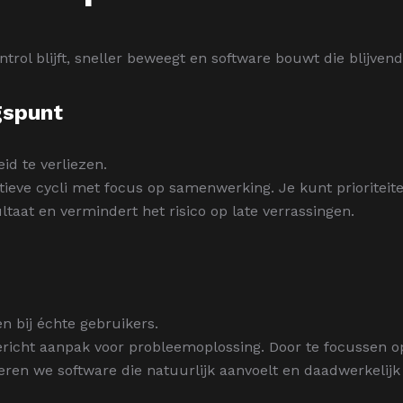
ntrol blijft, sneller beweegt en software bouwt die blijven
gspunt
eid te verliezen.
tieve cycli met focus op samenwerking. Je kunt prioriteite
ultaat en vermindert het risico op late verrassingen.
n bij échte gebruikers.
icht aanpak voor probleemoplossing. Door te focussen o
eren we software die natuurlijk aanvoelt en daadwerkelijk