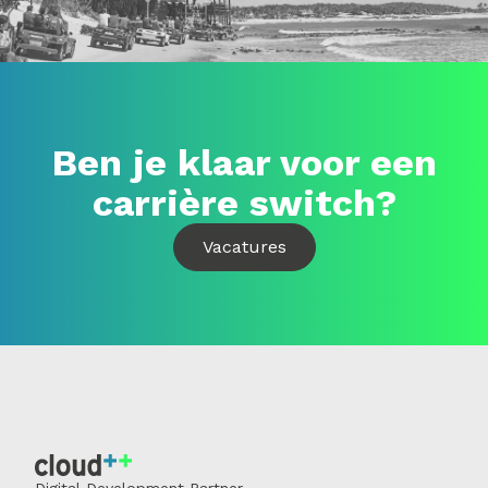
Ben je klaar voor een
carrière switch?
Vacatures
Digital Development Partner