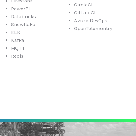
Firestore
CircleCI
PowerBI
GitLab CI
Databricks
Azure DevOps
Snowflake
OpenTelementry
ELK
Kafka
MQTT
Redis