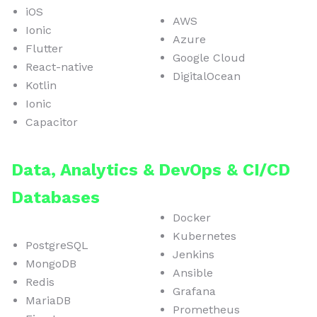
iOS
AWS
Ionic
Azure
Flutter
Google Cloud
React-native
DigitalOcean
Kotlin
Ionic
Capacitor
Data, Analytics &
DevOps & CI/CD
Databases
Docker
Kubernetes
PostgreSQL
Jenkins
MongoDB
Ansible
Redis
Grafana
MariaDB
Prometheus