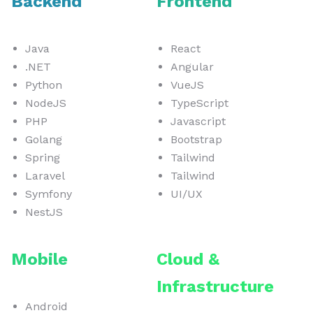
Backend
Frontend
Java
React
.NET
Angular
Python
VueJS
NodeJS
TypeScript
PHP
Javascript
Golang
Bootstrap
Spring
Tailwind
Laravel
Tailwind
Symfony
UI/UX
NestJS
Mobile
Cloud &
Infrastructure
Android