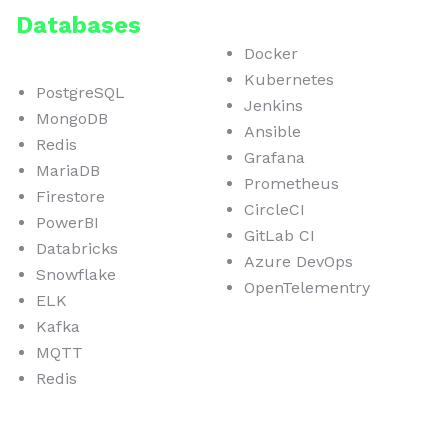
Databases
Docker
Kubernetes
PostgreSQL
Jenkins
MongoDB
Ansible
Redis
Grafana
MariaDB
Prometheus
Firestore
CircleCI
PowerBI
GitLab CI
Databricks
Azure DevOps
Snowflake
OpenTelementry
ELK
Kafka
MQTT
Redis