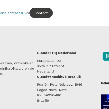
ken
Klantcases
Over
Contact
Cloud++ HQ Nederland
Europalaan 93
twerpen, ontwikkelen
3526 KP Utrecht
drijfssoftware en de
Nederland
n.
Cloud++ techhub Brazilië
Rua Dr. Poty Nóbrega, 1946
Lagoa Nova, Natal
RN, 59056-180
Brazilië